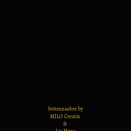
Seitenzauber by
MILO Creatix
&
Lia Hope